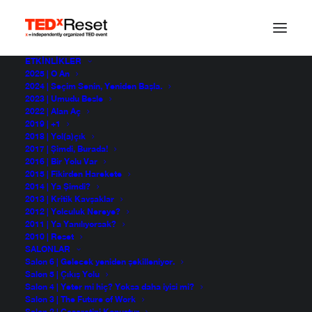
ETKINLIKLER
2025 | O An
2024 | Seçim Senin, Yeniden Başla.
2023 | Umudu Besle
2022 | Alan Aç
2019 | +1
2018 | Yol(a)çık
2017 | Şimdi, Burada!
2016 | Bir Yolu Var
2015 | Fikirden Harekete
2014 | Ya Şimdi?
2013 | Kritik Kavşaklar
2012 | Yolculuk Nereye?
2011 | Ya Yanılıyorsak?
2010 | Reset
SALONLAR
Salon 6 | Gelecek yeniden şekilleniyor.
Salon 5 | Çıkış Yolu
Salon 4 | Yeter mi hiç? Yoksa daha iyisi mi?
Salon 3 | The Future of Work