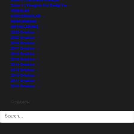
Salon 2 | Cesaretini Konuştur
Salon 1 | Yüreğinin Kal Dediği Yer
VIDEOLAR
KONUŞMACILAR
PERFORMANS
ORTAKLARIMIZ
2023 Ortakları
2022 Ortakları
2018 Ortakları
2017 Ortakları
2016 Ortakları
2015 Ortakları
2014 Ortakları
2013 Ortakları
2012 Ortakları
2011 Ortakları
2010 Ortakları
Ali Denizci
SEARCH
1964 yılında, eğitimli bir ailenin çocuğu olarak; Boğaz’da
bir yalıda doğdum. Etiler Lisesi’nde okurken, yasadışı
sol-anarşist bir örgütte militan oldum. 1986’da eğitimle