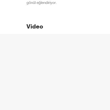
gönül eğlendiriyor.
Video
Anne, Bak Siborg Oldum!