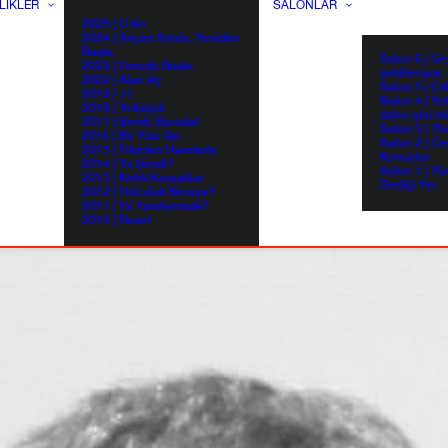
LIKLER
SALONLAR
2025 | O An
2024 | Seçim Senin, Yeniden
Başla.
Salon 6 | G
2023 | Umudu Besle
şekilleniyor.
2022 | Alan Aç
Salon 5 | Çı
2019 | +1
Salon 4 | Ye
2018 | Yol(a)çık
daha iyisi m
2017 | Şimdi, Burada!
Salon 3 | Th
2016 | Bir Yolu Var
Salon 2 | Ce
2015 | Fikirden Harekete
Konuştur
2014 | Ya Şimdi?
Salon 1 | Yü
2013 | Kritik Kavşaklar
Dediği Yer
2012 | Yolculuk Nereye?
2011 | Ya Yanılıyorsak?
2010 | Reset